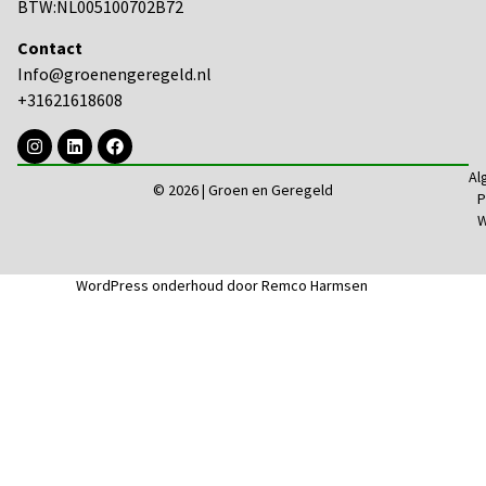
BTW:NL005100702B72
Contact
Info@groenengeregeld.nl
+31621618608
Al
© 2026 | Groen en Geregeld
P
W
WordPress onderhoud door Remco Harmsen