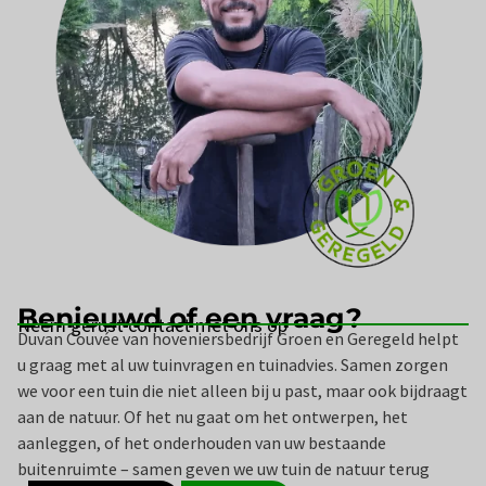
Benieuwd of een vraag?
Neem gerust contact met ons op
Duvan Couvée van hoveniersbedrijf Groen en Geregeld helpt
u graag met al uw tuinvragen en tuinadvies. Samen zorgen
we voor een tuin die niet alleen bij u past, maar ook bijdraagt
aan de natuur. Of het nu gaat om het ontwerpen, het
aanleggen, of het onderhouden van uw bestaande
buitenruimte – samen geven we uw tuin de natuur terug