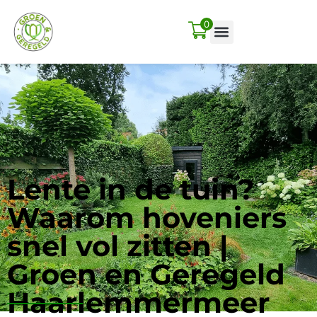
0
Lente in de tuin?
Waarom hoveniers
snel vol zitten |
Groen en Geregeld
Haarlemmermeer