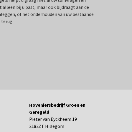
geld helpt u graag met al uw tuinvragen en
 alleen bij u past, maar ook bijdraagt aan de
anleggen, of het onderhouden van uw bestaande
 terug
Hoveniersbedrijf Groen en
Geregeld
Pieter van Eyckheem 19
2182ZT Hillegom