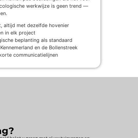
ecologische werkwijze is geen trend —
ven.
, altijd met dezelfde hovenier
 in elk project
ische beplanting als standaard
d-Kennemerland en de Bollenstreek
korte communicatielijnen
ag?