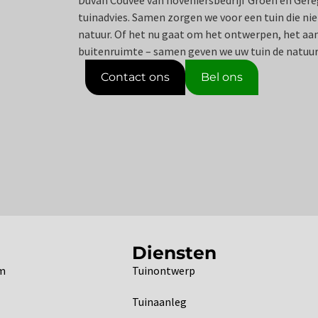
Duvan Couvée van hoveniersbedrijf Groen en Gere
tuinadvies. Samen zorgen we voor een tuin die niet
natuur. Of het nu gaat om het ontwerpen, het a
buitenruimte – samen geven we uw tuin de natuur
Contact ons
Bel ons
Diensten
om
Tuinontwerp
Tuinaanleg