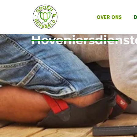
OVER ONS
D
Hoveniersdienst