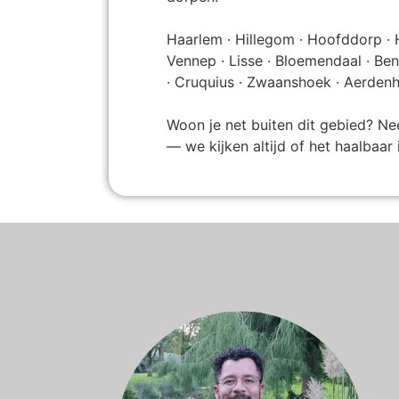
Haarlem · Hillegom · Hoofddorp ·
Vennep · Lisse · Bloemendaal · Be
· Cruquius · Zwaanshoek · Aerden
Woon je net buiten dit gebied? N
— we kijken altijd of het haalbaar i