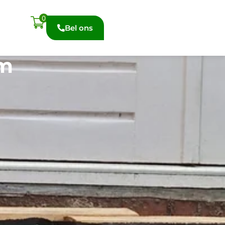
0
Bel ons
om