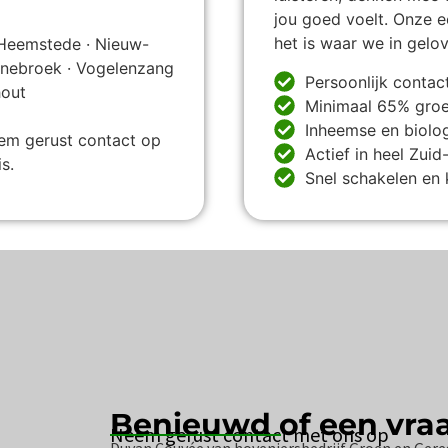
jou goed voelt. Onze 
het is waar we in gelo
 Heemstede · Nieuw-
nnebroek · Vogelenzang
Persoonlijk contact
hout
Minimaal 65% groen
Inheemse en biolog
eem gerust contact op
Actief in heel Zui
s.
Snel schakelen en 
Benieuwd of een vra
Neem gerust contact met ons op