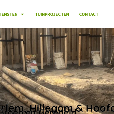
IENSTEN
TUINPROJECTEN
CONTACT
arlem, Hillegom & Hoo
 Groen en Geregeld