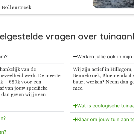
e Bollenstreek
elgestelde vragen over tuinaan
gom?
Werken jullie ook in mij
fhankelijk van de
Wij zijn actief in Hillego
hoeveelheid werk. De meeste
Bennebroek, Bloemendaal en
10k – €20k voor een
buurt werken? Neem dan ge
af van jouw specifieke
mee.
— dan geven wij je een
Wat is ecologische tuina
in?
Klaar om jouw tuin aan t
en?