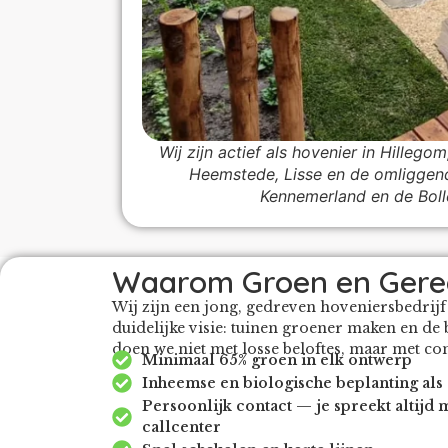
Wij zijn actief als hovenier in Hilleg
Heemstede, Lisse en de omliggend
Kennemerland en de Boll
Waarom Groen en Gere
Wij zijn een jong, gedreven hoveniersbedrijf
duidelijke visie: tuinen groener maken en de b
doen we niet met losse beloftes, maar met con
Minimaal 65% groen in elk ontwerp
Inheemse en biologische beplanting als
Persoonlijk contact — je spreekt altijd 
callcenter