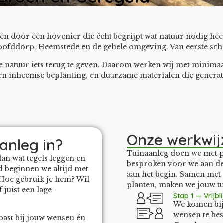
ggen door een hovenier die écht begrijpt wat natuur nodig he
ofddorp, Heemstede en de gehele omgeving. Van eerste schop 
 de natuur iets terug te geven. Daarom werken wij met minim
en inheemse beplanting, en duurzame materialen die genera
Onze werkwij
anleg in?
Tuinaanleg doen we met pr
an wat tegels leggen en
besproken voor we aan de 
d beginnen we altijd met
aan het begin. Samen met
? Hoe gebruik je hem? Wil
planten, maken we jouw tu
 juist een lage-
Stap 1 — Vrijb
We komen bij 
wensen te bes
past bij jouw wensen én