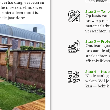
Geen kosten, 
e verharding, verbeteren
ie insecten, vlinders en
Stap 2 — Tuin
ie niet alleen mooi is,
Op basis van
ele jaar door.
ontwerp met 
materiaaladvi
verwachten. 
Stap 3 — Profe
Ons team gaat
ons aan de af
strak achter.
afhankelijk v
Stap 4 — Nazo
Na de aanleg 
weken. Wil j
kan — bekijk