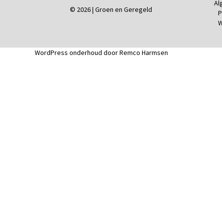
Al
© 2026 | Groen en Geregeld
P
W
WordPress onderhoud door Remco Harmsen