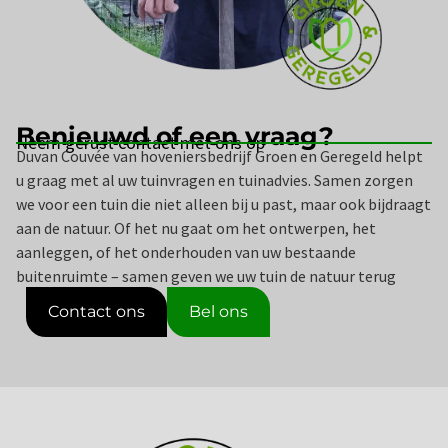
Benieuwd of een vraag?
Neem gerust contact met ons op
Duvan Couvée van hoveniersbedrijf Groen en Geregeld helpt
u graag met al uw tuinvragen en tuinadvies. Samen zorgen
we voor een tuin die niet alleen bij u past, maar ook bijdraagt
aan de natuur. Of het nu gaat om het ontwerpen, het
aanleggen, of het onderhouden van uw bestaande
buitenruimte – samen geven we uw tuin de natuur terug
Contact ons
Bel ons