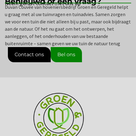
Benieuwd of een vraag?
Neem gerust contact met ons op
Duvan Couvée van hoveniersbedrijf Groen en Geregeld helpt
u graag met al uw tuinvragen en tuinadvies. Samen zorgen
we voor een tuin die niet alleen bij u past, maar ook bijdraagt
aan de natuur. Of het nu gaat om het ontwerpen, het
aanleggen, of het onderhouden van uw bestaande
buitenruimte – samen geven we uw tuin de natuur terug
Contact ons
Bel ons