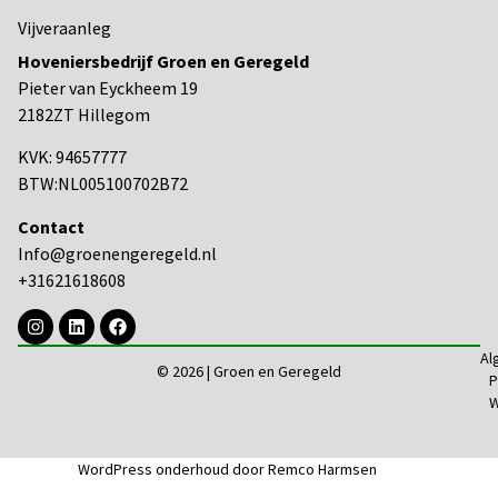
Vijveraanleg
Hoveniersbedrijf Groen en Geregeld
Pieter van Eyckheem 19
2182ZT Hillegom
KVK: 94657777
BTW:NL005100702B72
Contact
Info@groenengeregeld.nl
+31621618608
Al
© 2026 | Groen en Geregeld
P
W
WordPress onderhoud door Remco Harmsen